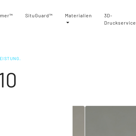
rmer™
SituGuard™
Materialien
3D-
Druckservice
EISTUNG.
10