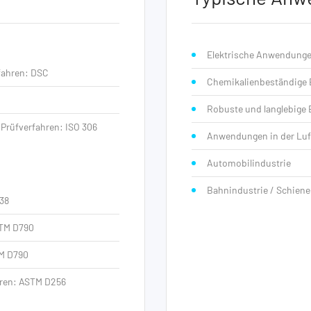
Elektrische Anwendung
rfahren: DSC
Chemikalienbeständige 
Robuste und langlebige 
Prüfverfahren: ISO 306
Anwendungen in der Luf
Automobilindustrie
Bahnindustrie / Schien
638
STM D790
M D790
hren: ASTM D256