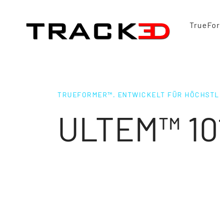
TrueFo
TRUEFORMER™. ENTWICKELT FÜR HÖCHSTL
ULTEM™ 10