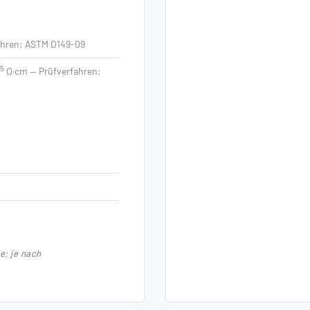
ahren: ASTM D149-09
15
Ω·cm — Prüfverfahren:
e; je nach