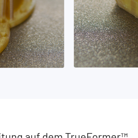
itung auf dem TrueFormer™